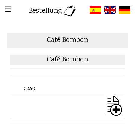
☰
Bestellung
Café Bombon
Café Bombon
€2,50