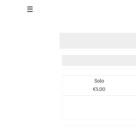
☰
Solo
€5,00