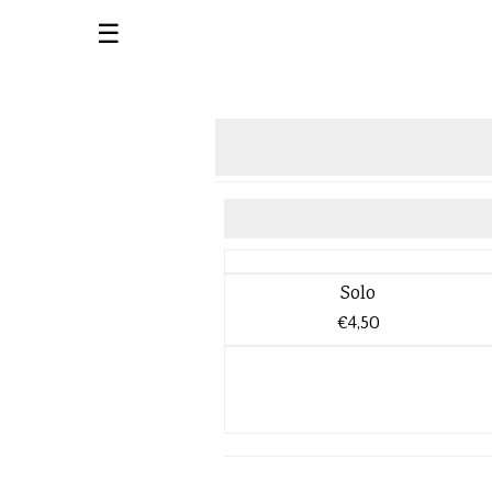
☰
Solo
€4,50